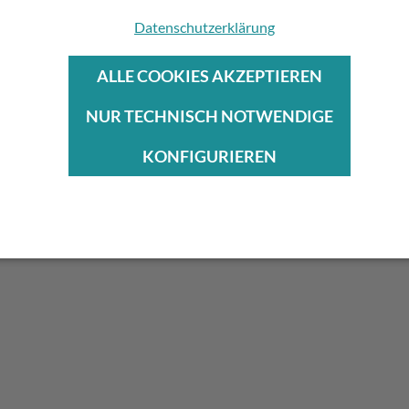
Datenschutzerklärung
ALLE COOKIES AKZEPTIEREN
NUR TECHNISCH NOTWENDIGE
KONFIGURIEREN