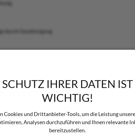
chung,
räge durch Genehmigung
 SCHUTZ IHRER DATEN IST
WICHTIG!
er Gesellschafterliste
n Cookies und Drittanbieter-Tools, um die Leistung unser
ptimieren, Analysen durchzuführen und Ihnen relevante In
bereitzustellen.