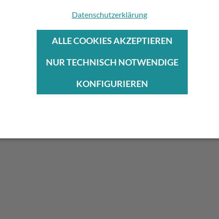
Datenschutzerklärung
ALLE COOKIES AKZEPTIEREN
NUR TECHNISCH NOTWENDIGE
KONFIGURIEREN