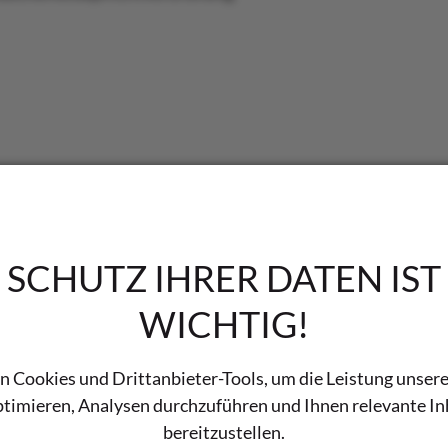
 SCHUTZ IHRER DATEN IST
WICHTIG!
n Cookies und Drittanbieter-Tools, um die Leistung unser
ptimieren, Analysen durchzuführen und Ihnen relevante In
bereitzustellen.