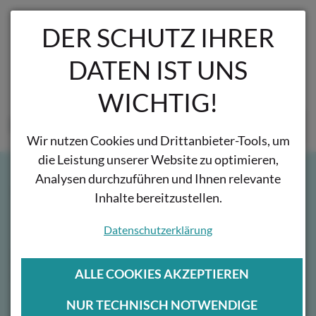
alt springen
DER SCHUTZ IHRER
DATEN IST UNS
WICHTIG!
Waren
Wir nutzen Cookies und Drittanbieter-Tools, um
die Leistung unserer Website zu optimieren,
Analysen durchzuführen und Ihnen relevante
Online-Seminar: GNotKG
Inhalte bereitzustellen.
– Wertermittlung
Datenschutzerklärung
gesellschaftsrechtlicher
ALLE COOKIES AKZEPTIEREN
Vorgänge und
NUR TECHNISCH NOTWENDIGE
Anmeldungen