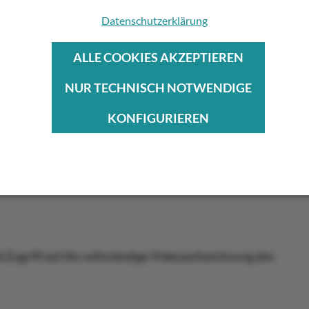
Datenschutzerklärung
gsmuster
ALLE COOKIES AKZEPTIEREN
gentums
NUR TECHNISCH NOTWENDIGE
KONFIGURIEREN
 Zugriff auf die vollständige Videoaufzeichnung des