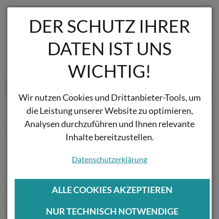
alt springen
DER SCHUTZ IHRER
DATEN IST UNS
WICHTIG!
Waren
Wir nutzen Cookies und Drittanbieter-Tools, um
die Leistung unserer Website zu optimieren,
Analysen durchzuführen und Ihnen relevante
Workflows im Notariat
Inhalte bereitzustellen.
54,00 €
Datenschutzerklärung
inkl. MwSt. zzgl. Versandkosten
ALLE COOKIES AKZEPTIEREN
(Downloads ohne Versandkosten)
Lieferbar
NUR TECHNISCH NOTWENDIGE